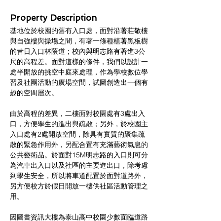
Property Description
基地位於校園的舊有入口處，面對沿著莊敬樓
與自強樓與操場之間，有著一條種植著黑板樹
的昔日入口林蔭道；校內與明志路有著進3公
尺的高程差。面對這樣的條件，我們以設計一
處半開放的挑空中庭來處理，作為學校數位學
習及社團活動的廣場空間，試圖創造出一個有
趣的空間層次。
由於高程的差異，二樓面對校園處有3處出入
口，方便學生的進出與疏散；另外，於校園主
入口處有2處開放空間，除具有實質的聚集疏
散的緊急作用外，另配合置有充滿藝術氣息的
公共藝術品。於面對15M明志路的入口則可分
為汽車出入口以及社區的主要進出口，除考慮
到學生安全，所以將車道配置於面對道路外，
另方便校方於假日開放一樓供社區活動管理之
用。
因圖書資訊大樓為泰山高中校園少數面臨道路