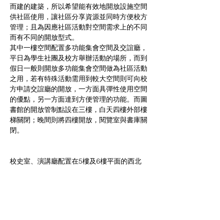
而建的建築，所以希望能有效地開放設施空間
供社區使用，讓社區分享資源並同時方便校方
管理；且為因應社區活動對空間需求上的不同
而有不同的開放型式。
其中一樓空間配置多功能集會空間及交誼廳，
平日為學生社團及校方舉辦活動的場所，而到
假日一般則開放多功能集會空間做為社區活動
之用，若有特殊活動需用到較大空間則可向校
方申請交誼廳的開放，一方面具彈性使用空間
的優點，另一方面達到方便管理的功能。而圖
書館的開放管制點設在三樓，白天四樓外部樓
梯關閉；晚間則將四樓開放，閱覽室與書庫關
閉。
校史室、演講廳配置在5樓及6樓平面的西北
角側，這樣可以利用基地的條件，俯瞰整個校
園開放空間。並以校史空間展示廊及入口交誼
空間，分別讓校史室及演講廳的室內空間與校
園開放空間有所對話。