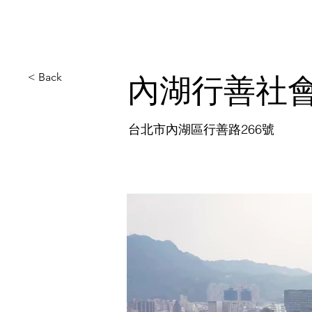
< Back
內湖行善社
台北市內湖區行善路266號