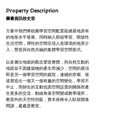
Property Description
圖書資訊校史室
方案中我們將校園學習空間配置延續基地原有
的地形水平發展。同時納入群組學習、開放性
生活空間，彈性的空間呈現人造環境的地景介
入，營造與自然共融的集體學習空間形式。
以多層次地面的觀念塑造整體，與自然互動的
地面並不因建築物的產生而減少，空間的屋頂
即是另一個學習空間的庭院，連續的穿廊、坡
道塑造出一個又一個有趣的空間變化，學習不
中止，而師生的互動也因空間設置的關係而產
生更多的交流，動線角落空間變成教學場所，
教室外的天空特別藍，實木座椅令人駐留開卷
閱讀，處處是教室。
串聯行政樓與三年級教室的圖書資訊中心，是
個校園數位資訊學習的資源中樞
，不僅將電腦
教室、圖書館、閱覽室整合成一個微型的圖書