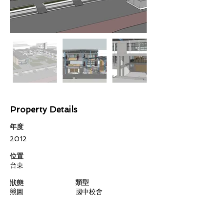
Property Details
年度
2012
​位置
台東
類型
狀態
競圖
國中校舍