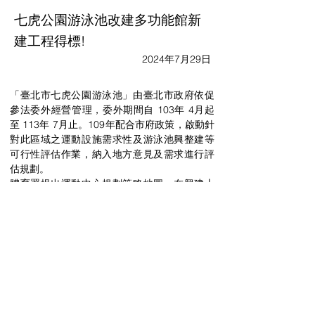
七虎公園游泳池改建多功能館新
建工程得標!
2024年7月29日
「臺北市七虎公園游泳池」由臺北市政府依促
參法委外經營管理，委外期間自 103年 4月起
至 113年 7月止。109年配合市府政策，啟動針
對此區域之運動設施需求性及游泳池興整建等
可行性評估作業，納入地方意見及需求進行評
估規劃。
體育署提出運動中心規劃策略地圖，在興建上
注意配合體育政策發展需求、
符合國民生活型
態
、
融入在地特色與運動文化
、
符合國際潮
流
、
培養運動產業專業人才
、以民眾休閒為主
體、支援辦理運動賽會等進行計畫，因此國民
運動中心與全民體育的連結越來越密不可分。