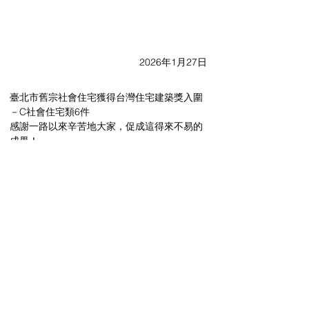
2026年1月27日
臺北市舊宗社會住宅獲得台灣住宅建築獎入圍
－C社會住宅類6件
感謝一路以來辛苦地大家，促成這得來不易的
成果！
台灣住宅2026年建築獎
https://www.traa.com.tw/15772
建築師雜誌
https://reurl.cc/QVK5jb
Previous
Next