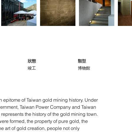
狀態
類型
竣工
博物館
 an epitome of Taiwan gold mining history. Under 
government, Taiwan Power Company and Taiwan 
epresents the history of the gold mining town. 
ere formed, the property of pure gold, the 
e art of gold creation, people not only 