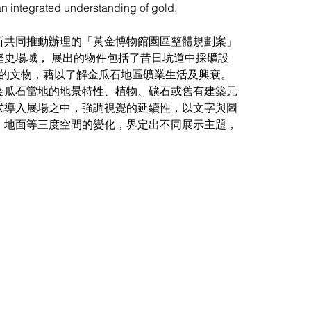
 an integrated understanding of gold.
所共同推動辦理的「黃金博物館園區整體規劃案」
歷史場域， 展出的物件包括了昔日坑道中採礦設
類的文物，藉以了解金瓜石地區礦業生活及興衰。
金瓜石當地的地景特性、植物、礦石或舊有建築元
式導入展場之中，強調視覺的延續性，以文字與圖
、地面等三度空間的變化，界定出不同展示主題，