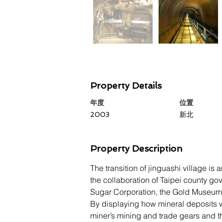
Property Details
年度
​位置
2003
新北
Property Description
The transition of jinguashi village is
the collaboration of Taipei county 
Sugar Corporation, the Gold Museum r
By displaying how mineral deposits w
miner’s mining and trade gears and th